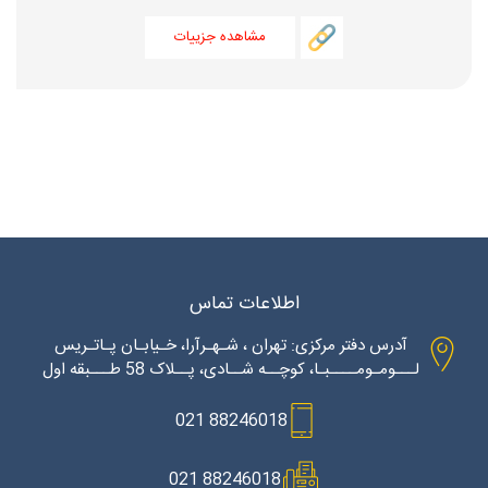
مشاهده جزییات
اطلاعات تماس
آدرس دفتر مرکزی: تهران ، شـهـرآرا، خـیابـان پـاتـریس
لـــومـومــــبـا، کوچــه شــادی، پــلاک 58 طـــبقه اول
88246018 021
88246018 021