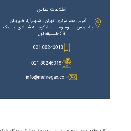
اطلاعات تماس
آدرس دفتر مرکزی: تهران ، شـهـرآرا، خـیابـان
پـاتـریس لـــومـومــــبـا، کوچــه شــادی، پــلاک
58 طـــبقه اول
88246018 021
88246018 021
info@mehregan.co