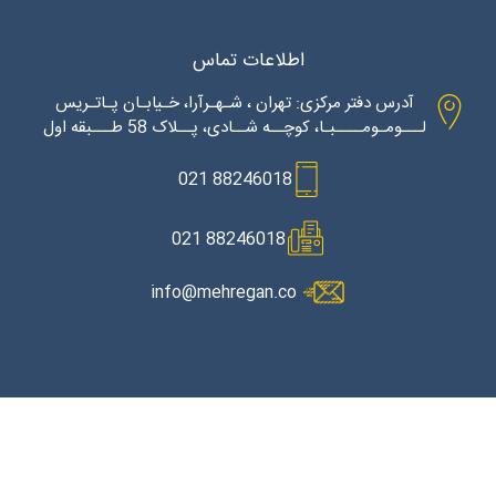
اطلاعات تماس
آدرس دفتر مرکزی: تهران ، شـهـرآرا، خـیابـان پـاتـریس
لـــومـومــــبـا، کوچــه شــادی، پــلاک 58 طـــبقه اول
88246018 021
88246018 021
info@mehregan.co