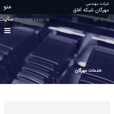
شرکت مهندسی
منو
مهرگان شبکه آفاق
سایت
18 60 24 88 (21) 98+
خدمات مهرگان