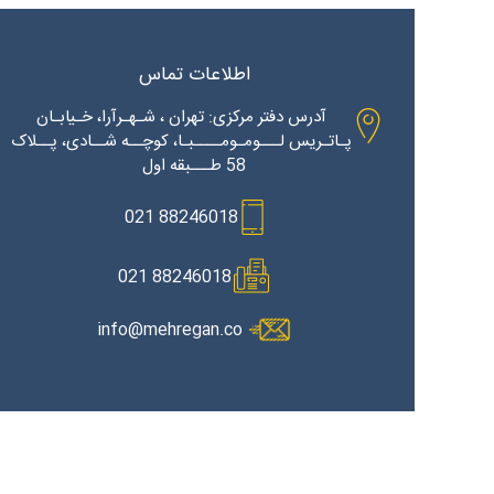
اطلاعات تماس
آدرس دفتر مرکزی: تهران ، شـهـرآرا، خـیابـان
پـاتـریس لـــومـومــــبـا، کوچــه شــادی، پــلاک
58 طـــبقه اول
88246018 021
88246018 021
info@mehregan.co