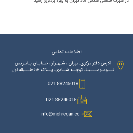
در شهرک صنعتی شمس آباد تهران به بهره برداری رسید.
اطلاعات تماس
آدرس دفتر مرکزی: تهران ، شـهـرآرا، خـیابـان پـاتـریس
لـــومـومــــبـا، کوچــه شــادی، پــلاک 58 طـــبقه اول
88246018 021
88246018 021
info@mehregan.co