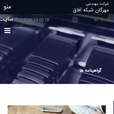
شرکت مهندسی
منو
مهرگان شبکه آفاق
سایت
18 60 24 88 (21) 98+
گواهینامه ها