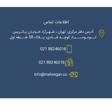
اطلاعات تماس
آدرس دفتر مرکزی: تهران ، شـهـرآرا، خـیابـان پـاتـریس
لـــومـومــــبـا، کوچــه شــادی، پــلاک 58 طـــبقه اول
88246018 021
88246018 021
info@mehregan.co