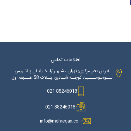
اطلاعات تماس
آدرس دفتر مرکزی: تهران ، شـهـرآرا، خـیابـان پـاتـریس
لـــومـومــــبـا، کوچــه شــادی، پــلاک 58 طـــبقه اول
88246018 021
88246018 021
info@mehregan.co