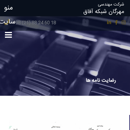
شرکت مهندسی
منو
مهرگان شبکه آفاق
سایت
18 60 24 88 (21) 98+
رضایت نامه ها