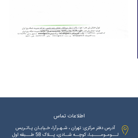
اطلاعات تماس
آدرس دفتر مرکزی: تهران ، شـهـرآرا، خـیابـان پـاتـریس
لـــومـومــــبـا، کوچــه شــادی، پــلاک 58 طـــبقه اول